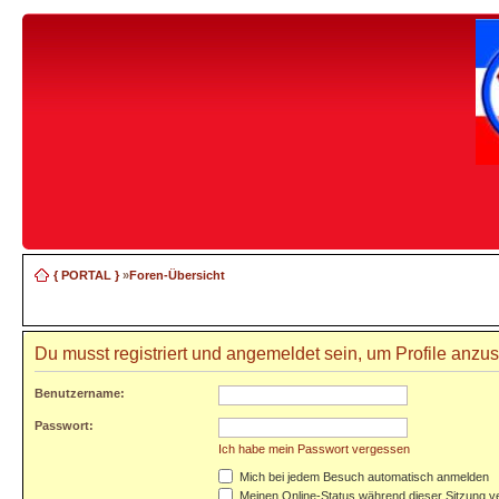
{ PORTAL }
»
Foren-Übersicht
Du musst registriert und angemeldet sein, um Profile anzu
Benutzername:
Passwort:
Ich habe mein Passwort vergessen
Mich bei jedem Besuch automatisch anmelden
Meinen Online-Status während dieser Sitzung v