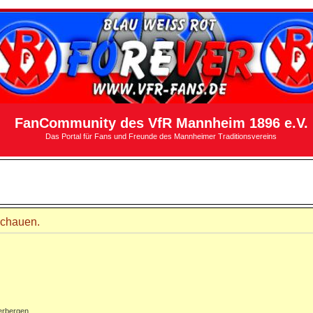
FanCommunity des VfR Mannheim 1896 e.V.
Das Portal für Fans und Freunde des Mannheimer Traditionsvereins
schauen.
erbergen