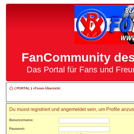
FanCommunity des 
Das Portal für Fans und Fre
{ PORTAL }
»
Foren-Übersicht
Du musst registriert und angemeldet sein, um Profile anzu
Benutzername:
Passwort: