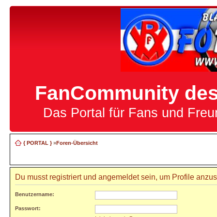
FanCommunity des 
Das Portal für Fans und Fre
{ PORTAL }
»
Foren-Übersicht
Du musst registriert und angemeldet sein, um Profile anzu
Benutzername:
Passwort: