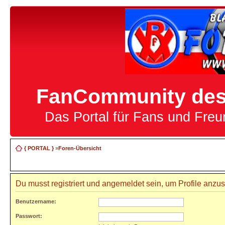
FanCommunity des 
Das Portal für Fans und Fre
{ PORTAL }
»
Foren-Übersicht
Du musst registriert und angemeldet sein, um Profile anzu
Benutzername:
Passwort: