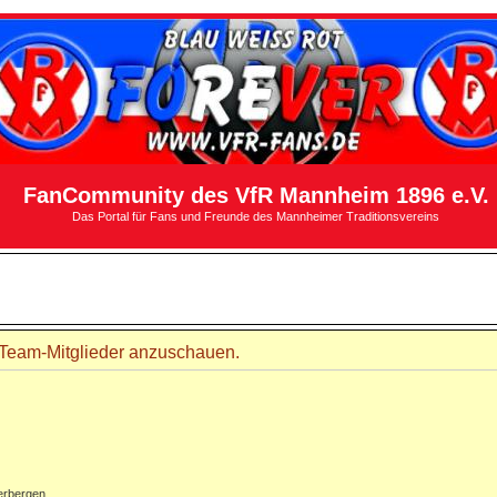
FanCommunity des VfR Mannheim 1896 e.V.
Das Portal für Fans und Freunde des Mannheimer Traditionsvereins
r Team-Mitglieder anzuschauen.
erbergen