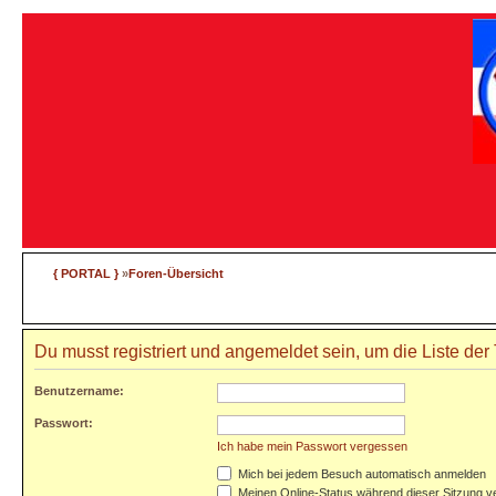
{ PORTAL }
»
Foren-Übersicht
Du musst registriert und angemeldet sein, um die Liste de
Benutzername:
Passwort:
Ich habe mein Passwort vergessen
Mich bei jedem Besuch automatisch anmelden
Meinen Online-Status während dieser Sitzung v