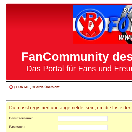
FanCommunity des 
Das Portal für Fans und Fre
{ PORTAL }
»
Foren-Übersicht
Du musst registriert und angemeldet sein, um die Liste de
Benutzername:
Passwort: