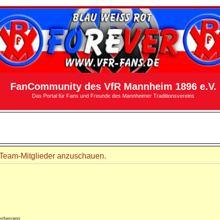
FanCommunity des VfR Mannheim 1896 e.V.
Das Portal für Fans und Freunde des Mannheimer Traditionsvereins
r Team-Mitglieder anzuschauen.
erbergen