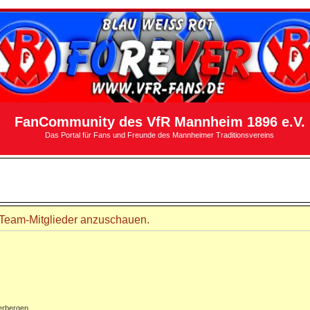
FanCommunity des VfR Mannheim 1896 e.V.
Das Portal für Fans und Freunde des Mannheimer Traditionsvereins
r Team-Mitglieder anzuschauen.
erbergen