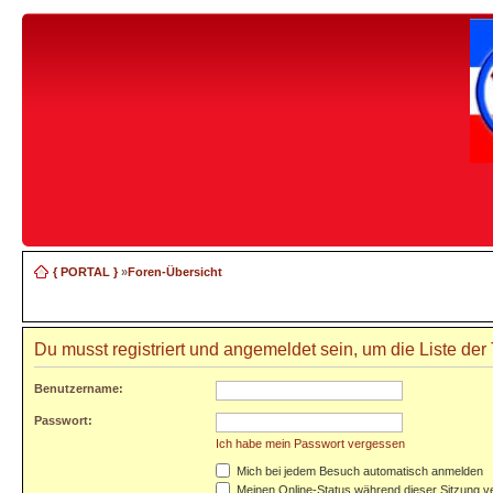
{ PORTAL }
»
Foren-Übersicht
Du musst registriert und angemeldet sein, um die Liste de
Benutzername:
Passwort:
Ich habe mein Passwort vergessen
Mich bei jedem Besuch automatisch anmelden
Meinen Online-Status während dieser Sitzung v