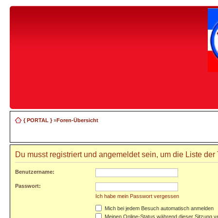
{ PORTAL }
»
Foren-Übersicht
Du musst registriert und angemeldet sein, um die Liste de
Benutzername:
Passwort:
Ich habe mein Passwort vergessen
Mich bei jedem Besuch automatisch anmelden
Meinen Online-Status während dieser Sitzung v