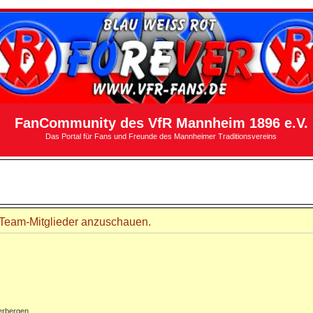
FanCommunity des VfR Mannheim 1896 e.V.
Das Portal für Fans und Freunde des Mannheimer Traditionsvereins
r Team-Mitglieder anzuschauen.
erbergen