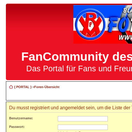
FanCommunity des 
Das Portal für Fans und Fre
{ PORTAL }
»
Foren-Übersicht
Du musst registriert und angemeldet sein, um die Liste de
Benutzername:
Passwort: