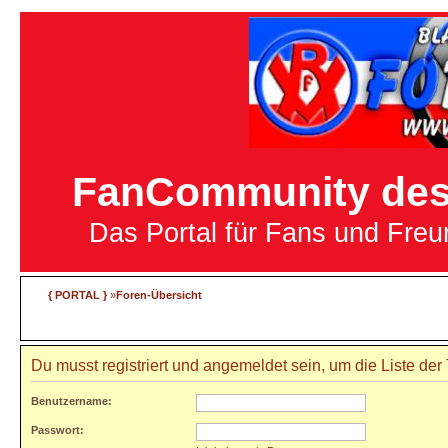
FanCommunity des 
Das Portal für Fans und Fre
{ PORTAL }
»
Foren-Übersicht
Du musst registriert und angemeldet sein, um die Liste de
Benutzername:
Passwort: