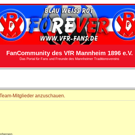
FanCommunity des VfR Mannheim 1896 e.V.
Das Portal für Fans und Freunde des Mannheimer Traditionsvereins
r Team-Mitglieder anzuschauen.
erbergen