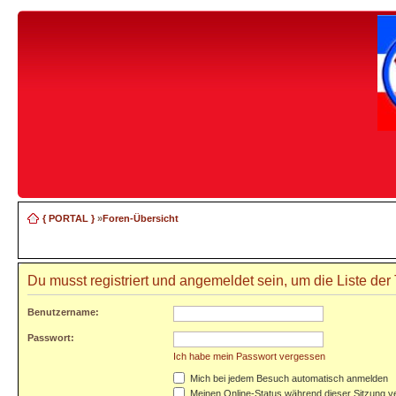
{ PORTAL }
»
Foren-Übersicht
Du musst registriert und angemeldet sein, um die Liste de
Benutzername:
Passwort:
Ich habe mein Passwort vergessen
Mich bei jedem Besuch automatisch anmelden
Meinen Online-Status während dieser Sitzung v