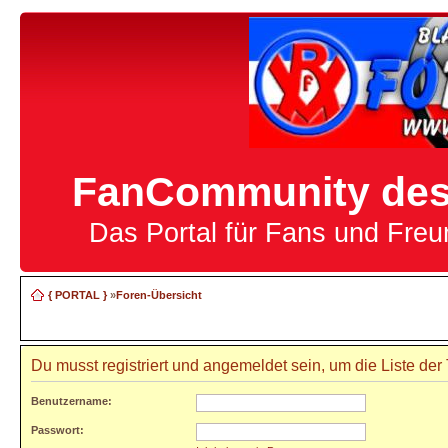
FanCommunity des 
Das Portal für Fans und Fre
{ PORTAL }
»
Foren-Übersicht
Du musst registriert und angemeldet sein, um die Liste de
Benutzername:
Passwort: