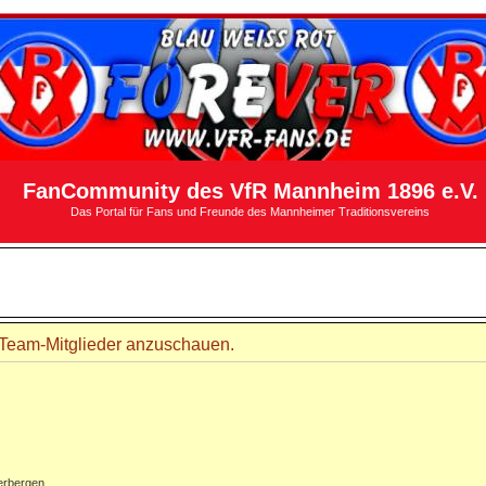
FanCommunity des VfR Mannheim 1896 e.V.
Das Portal für Fans und Freunde des Mannheimer Traditionsvereins
r Team-Mitglieder anzuschauen.
erbergen