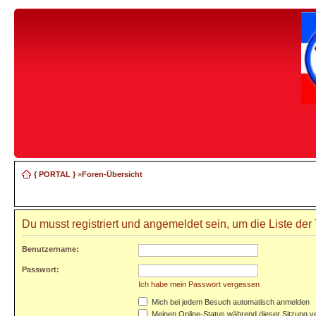
{ PORTAL }
»
Foren-Übersicht
Du musst registriert und angemeldet sein, um die Liste de
Benutzername:
Passwort:
Ich habe mein Passwort vergessen
Mich bei jedem Besuch automatisch anmelden
Meinen Online-Status während dieser Sitzung v