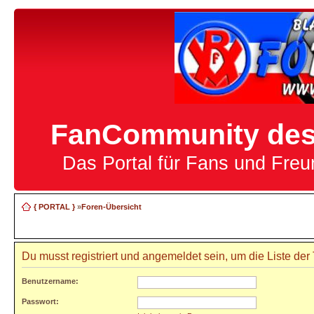
FanCommunity des 
Das Portal für Fans und Fre
{ PORTAL }
»
Foren-Übersicht
Du musst registriert und angemeldet sein, um die Liste de
Benutzername:
Passwort: