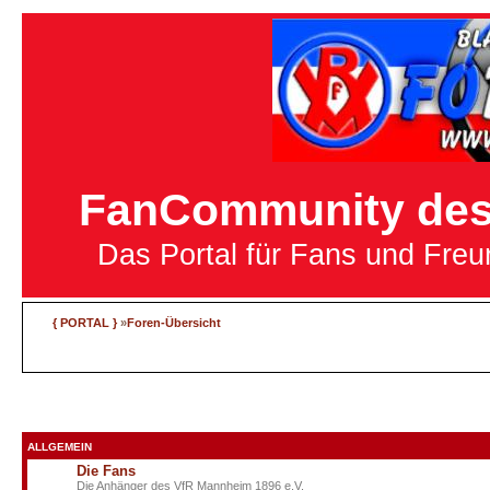
FanCommunity des 
Das Portal für Fans und Fre
{ PORTAL }
»
Foren-Übersicht
ALLGEMEIN
Die Fans
Die Anhänger des VfR Mannheim 1896 e.V.