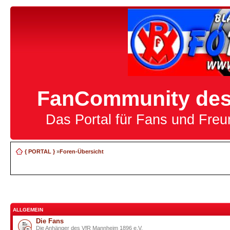
FanCommunity des 
Das Portal für Fans und Fre
{ PORTAL }
»
Foren-Übersicht
ALLGEMEIN
Die Fans
Die Anhänger des VfR Mannheim 1896 e.V.