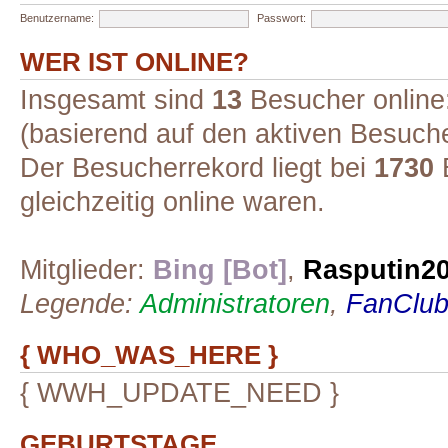
Benutzername:
Passwort:
WER IST ONLINE?
Insgesamt sind
13
Besucher online:
(basierend auf den aktiven Besuche
Der Besucherrekord liegt bei
1730
B
gleichzeitig online waren.
Mitglieder:
Bing [Bot]
,
Rasputin2
Legende:
Administratoren
,
FanClub-
{ WHO_WAS_HERE }
{ WWH_UPDATE_NEED }
GEBURTSTAGE