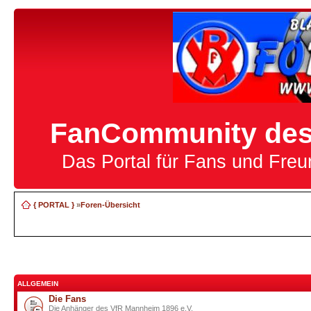
FanCommunity des 
Das Portal für Fans und Fre
{ PORTAL }
»
Foren-Übersicht
ALLGEMEIN
Die Fans
Die Anhänger des VfR Mannheim 1896 e.V.