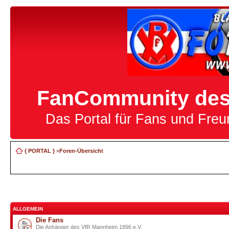
FanCommunity des 
Das Portal für Fans und Fre
{ PORTAL }
»
Foren-Übersicht
ALLGEMEIN
Die Fans
Die Anhänger des VfR Mannheim 1896 e.V.