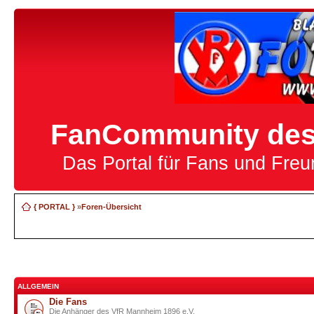
FanCommunity des 
Das Portal für Fans und Fre
{ PORTAL }
»
Foren-Übersicht
ALLGEMEIN
Die Fans
Die Anhänger des VfR Mannheim 1896 e.V.