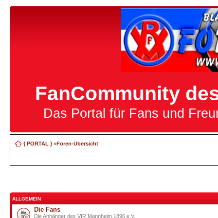
FanCommunity des 
Das Portal für Fans und Fre
{ PORTAL }
»
Foren-Übersicht
ALLGEMEIN
Die Fans
Die Anhänger des VfR Mannheim 1896 e.V.