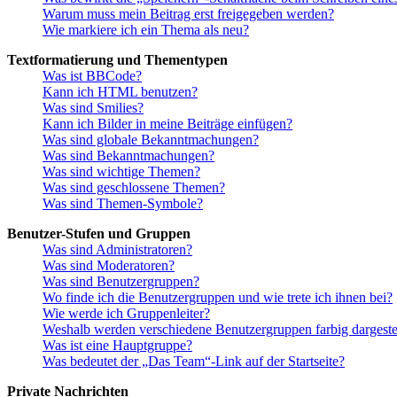
Warum muss mein Beitrag erst freigegeben werden?
Wie markiere ich ein Thema als neu?
Textformatierung und Thementypen
Was ist BBCode?
Kann ich HTML benutzen?
Was sind Smilies?
Kann ich Bilder in meine Beiträge einfügen?
Was sind globale Bekanntmachungen?
Was sind Bekanntmachungen?
Was sind wichtige Themen?
Was sind geschlossene Themen?
Was sind Themen-Symbole?
Benutzer-Stufen und Gruppen
Was sind Administratoren?
Was sind Moderatoren?
Was sind Benutzergruppen?
Wo finde ich die Benutzergruppen und wie trete ich ihnen bei?
Wie werde ich Gruppenleiter?
Weshalb werden verschiedene Benutzergruppen farbig dargestel
Was ist eine Hauptgruppe?
Was bedeutet der „Das Team“-Link auf der Startseite?
Private Nachrichten