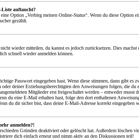
-Liste auftaucht?
n eine Option „Verbirg meinen Online-Status“. Wenn du diese Option ei
ucher gezählt.
 nicht wieder mitteilen, du kannst es jedoch zurücksetzen. Dies machs
 dich schnell wieder anmelden können.
richtige Passwort eingegeben hast. Wenn diese stimmen, dann gibt es
ern oder deiner Erziehungsberechtigten den Anweisungen folgen, die du e
 angemeldeten Mitglieder erst freigeschaltet werden – entweder musst du
. Wenn du eine E-Mail erhalten hast, folge den dort enthaltenen Anweis
nn du dir sicher bist, dass deine E-Mail-Adresse korrekt eingegeben w
t mehr anmelden?!
rschieden Gründen deaktiviert oder gelöscht hat. Außerdem löschen vie
triere dich einfach erneut und nimm aktiv an den Diskussionen teil!