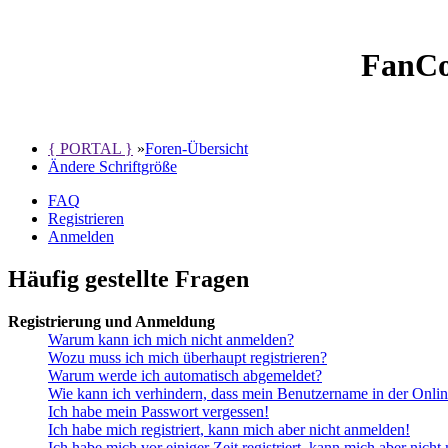
FanCo
{ PORTAL }
»
Foren-Übersicht
Ändere Schriftgröße
FAQ
Registrieren
Anmelden
Häufig gestellte Fragen
Registrierung und Anmeldung
Warum kann ich mich nicht anmelden?
Wozu muss ich mich überhaupt registrieren?
Warum werde ich automatisch abgemeldet?
Wie kann ich verhindern, dass mein Benutzername in der Onlin
Ich habe mein Passwort vergessen!
Ich habe mich registriert, kann mich aber nicht anmelden!
Ich habe mich vor einiger Zeit registriert, kann mich aber nich