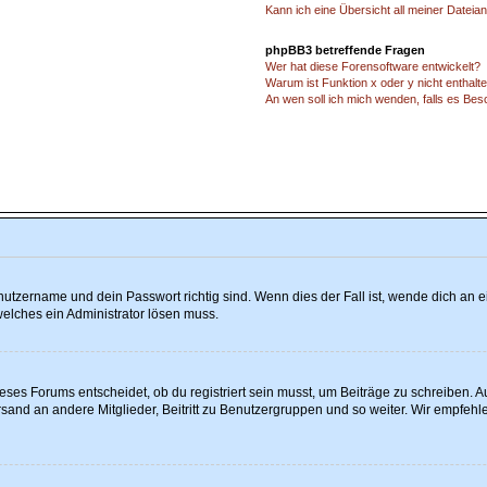
Kann ich eine Übersicht all meiner Dateia
phpBB3 betreffende Fragen
Wer hat diese Forensoftware entwickelt?
Warum ist Funktion x oder y nicht enthalt
An wen soll ich mich wenden, falls es Be
utzername und dein Passwort richtig sind. Wenn dies der Fall ist, wende dich an ei
welches ein Administrator lösen muss.
es Forums entscheidet, ob du registriert sein musst, um Beiträge zu schreiben. Auf 
sand an andere Mitglieder, Beitritt zu Benutzergruppen und so weiter. Wir empfehlen