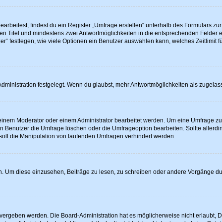
beitest, findest du ein Register „Umfrage erstellen“ unterhalb des Formulars zur 
inen Titel und mindestens zwei Antwortmöglichkeiten in die entsprechenden Felder e
r“ festlegen, wie viele Optionen ein Benutzer auswählen kann, welches Zeitlimit fü
ministration festgelegt. Wenn du glaubst, mehr Antwortmöglichkeiten als zugelass
inem Moderator oder einem Administrator bearbeitet werden. Um eine Umfrage zu b
enutzer die Umfrage löschen oder die Umfrageoption bearbeiten. Sollte allerdi
oll die Manipulation von laufenden Umfragen verhindert werden.
 Um diese einzusehen, Beiträge zu lesen, zu schreiben oder andere Vorgänge d
vergeben werden. Die Board-Administration hat es möglicherweise nicht erlaubt,