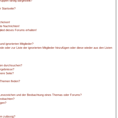
ppen farbig dargestellt?
 Startseite?
chicken!
te Nachrichten!
lied dieses Forums erhalten!
nd ignorierten Mitglieder?
nde oder zur Liste der ignorierten Mitglieder hinzufügen oder diese wieder aus den Listen
ren durchsuchen?
Ergebnisse?
ere Seite?
 Themen finden?
 Lesezeichen und der Beobachtung eines Themas oder Forums?
beobachten?
ngen?
m zulässig?