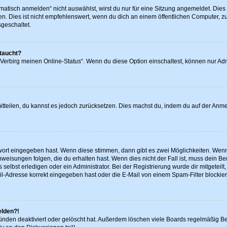
isch anmelden“ nicht auswählst, wirst du nur für eine Sitzung angemeldet. Dies
Dies ist nicht empfehlenswert, wenn du dich an einem öffentlichen Computer, zum 
geschaltet.
ftaucht?
„Verbirg meinen Online-Status“. Wenn du diese Option einschaltest, können nur Ad
 mitteilen, du kannst es jedoch zurücksetzen. Dies machst du, indem du auf der Anm
swort eingegeben hast. Wenn diese stimmen, dann gibt es zwei Möglichkeiten. We
eisungen folgen, die du erhalten hast. Wenn dies nicht der Fall ist, muss dein Ben
elbst erledigen oder ein Administrator. Bei der Registrierung wurde dir mitgeteilt, 
-Adresse korrekt eingegeben hast oder die E-Mail von einem Spam-Filter blockiert
elden?!
ünden deaktiviert oder gelöscht hat. Außerdem löschen viele Boards regelmäßig Ben