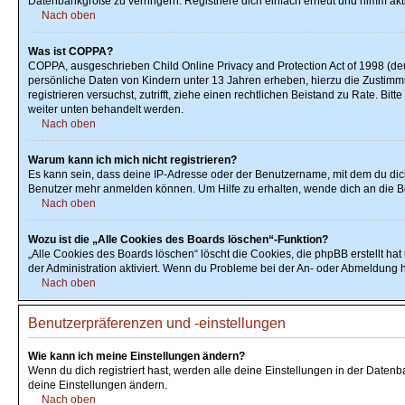
Datenbankgröße zu verringern. Registriere dich einfach erneut und nimm akti
Nach oben
Was ist COPPA?
COPPA, ausgeschrieben Child Online Privacy and Protection Act of 1998 (deu
persönliche Daten von Kindern unter 13 Jahren erheben, hierzu die Zustimmu
registrieren versuchst, zutrifft, ziehe einen rechtlichen Beistand zu Rate. B
weiter unten behandelt werden.
Nach oben
Warum kann ich mich nicht registrieren?
Es kann sein, dass deine IP-Adresse oder der Benutzername, mit dem du dic
Benutzer mehr anmelden können. Um Hilfe zu erhalten, wende dich an die B
Nach oben
Wozu ist die „Alle Cookies des Boards löschen“-Funktion?
„Alle Cookies des Boards löschen“ löscht die Cookies, die phpBB erstellt h
der Administration aktiviert. Wenn du Probleme bei der An- oder Abmeldung h
Nach oben
Benutzerpräferenzen und -einstellungen
Wie kann ich meine Einstellungen ändern?
Wenn du dich registriert hast, werden alle deine Einstellungen in der Daten
deine Einstellungen ändern.
Nach oben