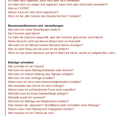
Ich habe mich registriert, kann mich aber nicht anmelden!
Ich habe mich vor einiger Zeit registriert, kann mich aber nicht mehr anmelden?!
Was ist COPPA?
Warum kann ich mich nicht registrieren?
Wozu ist die „Alle Cookies des Boards löschen“-Funktion?
Benutzerpräferenzen und -einstellungen
Wie kann ich meine Einstellungen ändern?
Die Forenuhr geht falsch!
Ich habe die Zeitzone eingestellt, aber die Forenuhr geht immer noch falsch!
Meine Sprache steht auf diesem Board nicht zur Auswahl!
Wie kann ich ein Bild bei meinem Benutzernamen anzeigen?
Was ist mein Rang und wie kann ich ihn ändern?
Wenn ich bei einem Benutzer auf den E-Mail-Link klicke, werde ich aufgefordert, mic
Beiträge schreiben
Wie schreibe ich ein Thema?
Wie kann ich einen Beitrag bearbeiten oder löschen?
Wie kann ich meinem Beitrag eine Signatur anfügen?
Wie kann ich eine Umfrage erstellen?
Wieso kann ich nicht mehr Antwortmöglichkeiten erstellen?
Wie bearbeite oder lösche ich eine Umfrage?
Warum kann ich auf bestimmte Foren nicht zugreifen?
Weshalb kann ich keine Dateianhänge anfügen?
Weshalb wurde ich verwarnt?
Wie kann ich Beiträge den Moderatoren melden?
Was bewirkt die „Speichern“-Schaltfläche beim Schreiben eines Beitrags?
Warum muss mein Beitrag erst freigegeben werden?
Wie markiere ich ein Thema als neu?