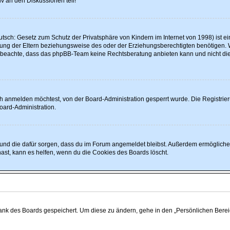
v an den Diskussionen teil!
tsch: Gesetz zum Schutz der Privatsphäre von Kindern im Internet von 1998) ist ei
ng der Eltern beziehungsweise des oder der Erziehungsberechtigten benötigen. Wenn
itte beachte, dass das phpBB-Team keine Rechtsberatung anbieten kann und nicht die 
h anmelden möchtest, von der Board-Administration gesperrt wurde. Die Registrie
oard-Administration.
at und die dafür sorgen, dass du im Forum angemeldet bleibst. Außerdem ermögliche
ast, kann es helfen, wenn du die Cookies des Boards löscht.
bank des Boards gespeichert. Um diese zu ändern, gehe in den „Persönlichen Bereich