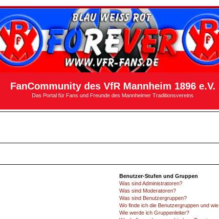
FanCommunity des VfR Mannheim 1896 e.V.
Das Portal für Fans und Freunde des Mannheimer Traditionsvereins
Benutzer-Stufen und Gruppen
Was sind Administratoren?
Was sind Moderatoren?
Was sind Benutzergruppen?
Wo finde ich die Benutzergruppen und wie 
Wie werde ich Gruppenleiter?