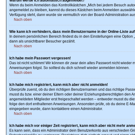
Warum werde ich automatisch abgemeldet?
Wenn du beim Anmelden das Kontrollkästchen „Mich bei jedem Besuch automat
angemeldet zu bleiben, kannst du dieses Kästchen beim Anmelden auswählen. 
Verfügung steht, dann wurde sie vermutlich von der Board-Administration aus
Nach oben
Wie kann ich verhindern, dass mein Benutzername in der Online-Liste au
In deinem persönlichen Bereich findest du in den Einstellungen eine Option 
dann als unsichtbarer Besucher gezählt.
Nach oben
Ich habe mein Passwort vergessen!
Das ist nicht schlimm! Wir können dir zwar dein altes Passwort nicht wieder
Anweisungen folgst. So solltest du dich schnell wieder anmelden können.
Nach oben
Ich habe mich registriert, kann mich aber nicht anmelden!
Überprüfe zuerst, ob du den richtigen Benutzernamen und das richtige Pas
musst du bzw. einer deiner Eltern oder deiner Erziehungsberechtigten den Anw
angemeldeten Mitglieder erst freigeschaltet werden – entweder musst du dies s
folge den dort enthaltenen Anweisungen. Ansonsten prüfe, ob du deine E-Mail
eingegeben wurde, dann kontaktiere einen Administrator.
Nach oben
Ich habe mich vor einiger Zeit registriert, kann mich aber nicht mehr anm
Es kann sein, dass ein Administrator dein Benutzerkonto aus verschieden Gr