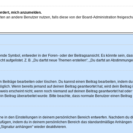
fordert, mich anzumelden.
ichten an andere Benutzer nutzen, falls diese von der Board-Administration freig
e Symbol, entweder in der Foren- oder der Beitragsansicht. Es könnte sein, dass e
ht aufgelistet. Z. B. „Du darfst neue Themen erstellen“, „Du darfst an Abstimmun
en Beiträge bearbeiten oder löschen. Du kannst einen Beitrag bearbeiten, indem du
möglich. Wenn bereits jemand auf deinen Beitrag geantwortet hat, wird dein Beitra
nweis erscheint nicht, wenn noch niemand auf deinen Beitrag geantwortet hat oder 
 dein Beitrag überarbeitet wurde. Bitte beachte, dass normale Benutzer einen Beitra
e in den Einstellungen in deinem persönlichen Bereich entwerfen. Nachdem du die 
nzufügen, indem du in deinem persönlichen Bereich das standardmäßige Anhängen d
 „Signatur anhängen“ wieder deaktivieren.