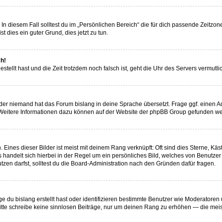
In diesem Fall solltest du im „Persönlichen Bereich“ die für dich passende Zeitzone 
t dies ein guter Grund, dies jetzt zu tun.
ch!
estellt hast und die Zeit trotzdem noch falsch ist, geht die Uhr des Servers vermut
der niemand hat das Forum bislang in deine Sprache übersetzt. Frage ggf. einen Adm
. Weitere Informationen dazu können auf der Website der phpBB Group gefunden we
Eines dieser Bilder ist meist mit deinem Rang verknüpft: Oft sind dies Sterne, Kä
s handelt sich hierbei in der Regel um ein persönliches Bild, welches von Benutze
en darfst, solltest du die Board-Administration nach den Gründen dafür fragen.
e du bislang erstellt hast oder identifizieren bestimmte Benutzer wie Moderatore
 Bitte schreibe keine sinnlosen Beiträge, nur um deinen Rang zu erhöhen — die mei