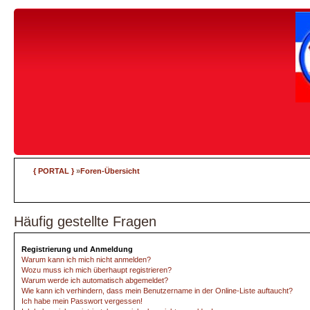
{ PORTAL }
»
Foren-Übersicht
Häufig gestellte Fragen
Registrierung und Anmeldung
Warum kann ich mich nicht anmelden?
Wozu muss ich mich überhaupt registrieren?
Warum werde ich automatisch abgemeldet?
Wie kann ich verhindern, dass mein Benutzername in der Online-Liste auftaucht?
Ich habe mein Passwort vergessen!