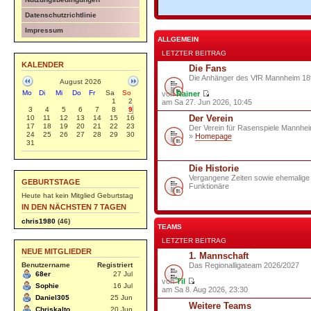
Datenschutzrichtlinie
Impressum
ALLGEMEIN
LETZTER BEITRAG
KALENDER
Die Fans
Die Anhänger des VfR Mannheim 189
August 2026
Mo
Di
Mi
Do
Fr
Sa
So
von
Rainer
1
2
am Sa 27. Jun 2026, 10:45
3
4
5
6
7
8
9
Der Verein
10
11
12
13
14
15
16
17
18
19
20
21
22
23
Der Verein für Rasenspiele Mannhei
24
25
26
27
28
29
30
»
Homepage
31
Die Historie
Vergangene Zeiten sowie ehemalige S
GEBURTSTAGE
Funktionäre
Heute hat kein Mitglied Geburtstag
IN DEN NÄCHSTEN 7 TAGEN
chris1980
(46)
TEAMS
LETZTER BEITRAG
NEUE MITGLIEDER
1. Mannschaft
Das Regionalligateam 2026/2027
Benutzername
Registriert
68er
27 Jul
von
Til
Sophie
16 Jul
am Sa 8. Aug 2026, 23:30
Daniel305
25 Jun
Weitere Teams
Chriskalto
20 Jun