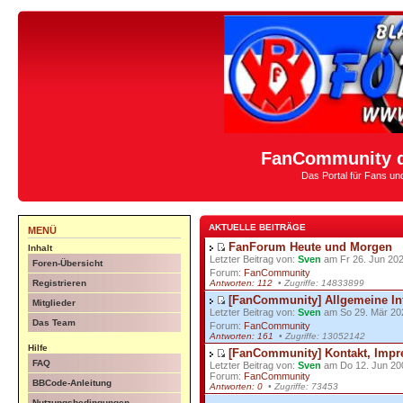
FanCommunity d
Das Portal für Fans u
AKTUELLE BEITRÄGE
MENÜ
FanForum Heute und Morgen
Inhalt
Letzter Beitrag von:
Sven
am Fr 26. Jun 202
Foren-Übersicht
Forum:
FanCommunity
Antworten: 112
• Zugriffe: 14833899
Registrieren
[FanCommunity] Allgemeine In
Mitglieder
Letzter Beitrag von:
Sven
am So 29. Mär 20
Das Team
Forum:
FanCommunity
Antworten: 161
• Zugriffe: 13052142
Hilfe
[FanCommunity] Kontakt, Impr
FAQ
Letzter Beitrag von:
Sven
am Do 12. Jun 20
Forum:
FanCommunity
BBCode-Anleitung
Antworten: 0
• Zugriffe: 73453
Nutzungsbedingungen