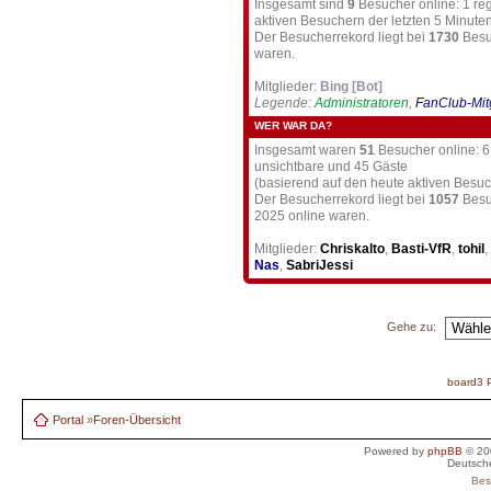
Insgesamt sind
9
Besucher online: 1 reg
aktiven Besuchern der letzten 5 Minute
Der Besucherrekord liegt bei
1730
Besuc
waren.
Mitglieder:
Bing [Bot]
Legende:
Administratoren
,
FanClub-Mit
WER WAR DA?
Insgesamt waren
51
Besucher online: 6 r
unsichtbare und 45 Gäste
(basierend auf den heute aktiven Besu
Der Besucherrekord liegt bei
1057
Besu
2025 online waren.
Mitglieder:
Chriskalto
,
Basti-VfR
,
tohil
,
Nas
,
SabriJessi
Gehe zu:
board3 P
Portal
»
Foren-Übersicht
Powered by
phpBB
© 20
Deutsch
Bes