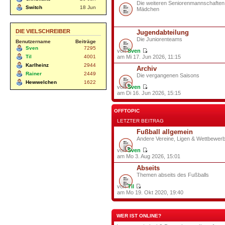
Die weiteren Seniorenmannschaften
Switch
18 Jun
Mädchen
DIE VIELSCHREIBER
Jugendabteilung
Die Juniorenteams
Benutzername
Beiträge
Sven
7295
von
Sven
Til
4001
am Mi 17. Jun 2026, 11:15
Karlheinz
2944
Archiv
Rainer
2449
Die vergangenen Saisons
Hewwelchen
1622
von
Sven
am Di 16. Jun 2026, 15:15
OFFTOPIC
LETZTER BEITRAG
Fußball allgemein
Andere Vereine, Ligen & Wettbewer
von
Sven
am Mo 3. Aug 2026, 15:01
Abseits
Themen abseits des Fußballs
von
Til
am Mo 19. Okt 2020, 19:40
WER IST ONLINE?